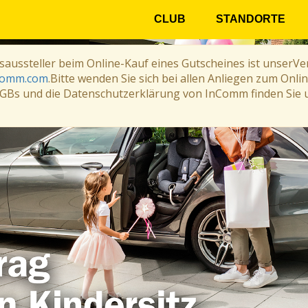
CLUB
STANDORTE
saussteller beim Online-Kauf eines Gutscheines ist unser
comm.com
.Bitte wenden Sie sich bei allen Anliegen zum Onlin
GBs und die Datenschutzerklärung von InComm finden Sie u