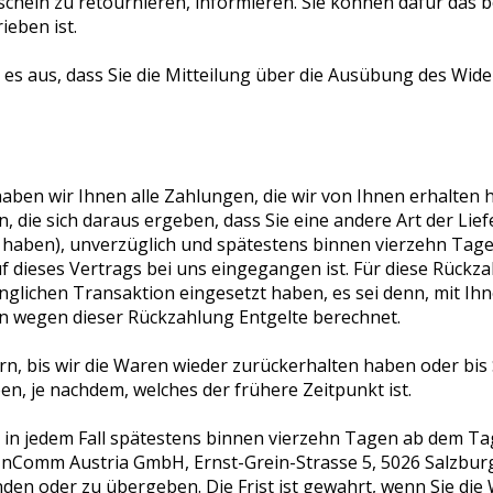
chein zu retournieren, informieren. Sie können dafür das
ieben ist.
 es aus, dass Sie die Mitteilung über die Ausübung des Wide
aben wir Ihnen alle Zahlungen, die wir von Ihnen erhalten h
, die sich daraus ergeben, dass Sie eine andere Art der Lie
 haben), unverzüglich und spätestens binnen vierzehn Tag
f dieses Vertrags bei uns eingegangen ist. Für diese Rück
ünglichen Transaktion eingesetzt haben, es sei denn, mit I
en wegen dieser Rückzahlung Entgelte berechnet.
n, bis wir die Waren wieder zurückerhalten haben oder bis
n, je nachdem, welches der frühere Zeitpunkt ist.
 in jedem Fall spätestens binnen vierzehn Tagen ab dem Ta
(InComm Austria GmbH, Ernst-Grein-Strasse 5, 5026 Salzburg,
n oder zu übergeben. Die Frist ist gewahrt, wenn Sie die W